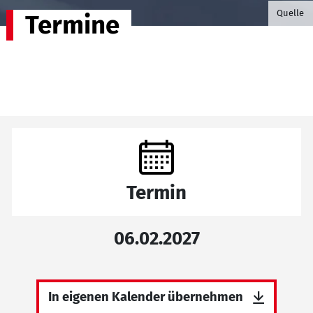
©B.G. P
Quelle
Termine
Termin
06.02.2027
In eigenen Kalender übernehmen