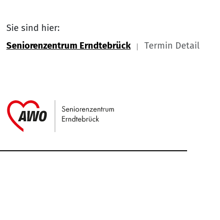
Sie sind hier:
Seniorenzentrum Erndtebrück
Termin Detail
Link zu Home
Service Informationen
Kontakt
Impressum
Nach