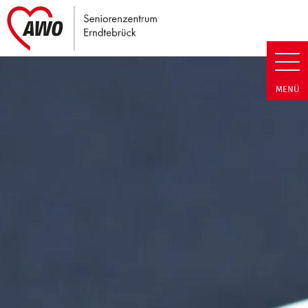
Link zu Home
Seniorenzentrum Erndtebrück |
MENÜ