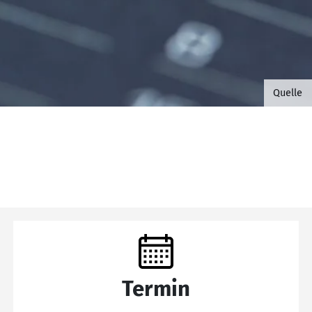
©B.G. 
Quelle
Termin