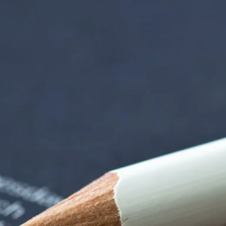
rndtebrück | Termi