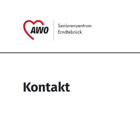
Link zu Home
Service Informati
Kontakt
Seniorenzentrum Erndtebrück
Struthstr. 4
57339 Erndtebrück