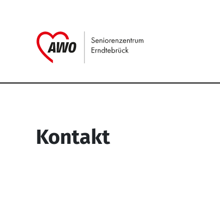
Link zu Home
Service Informati
Kontakt
Seniorenzentrum Erndtebrück
Struthstr. 4
57339 Erndtebrück