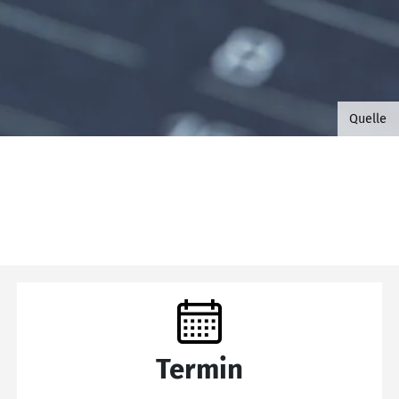
©B.G. 
Quelle
Termin