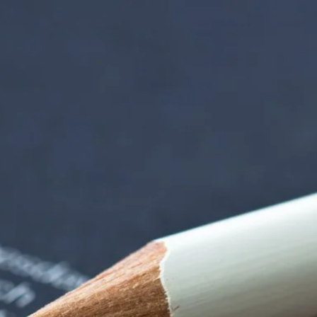
rndtebrück | Termi