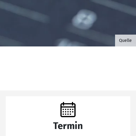
©B.G. 
Quelle
Termin