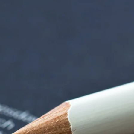
rndtebrück | Termi