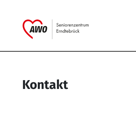
Link zu Home
Service Informati
Kontakt
Seniorenzentrum Erndtebrück
Struthstr. 4
57339 Erndtebrück