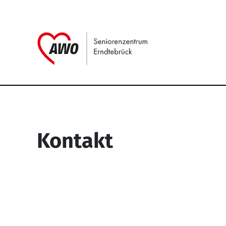
Link zu Home
Service Informati
Kontakt
Seniorenzentrum Erndtebrück
Struthstr. 4
57339 Erndtebrück