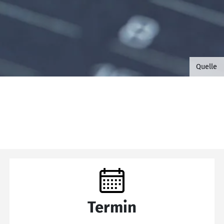
©B.G. 
Quelle
Termin