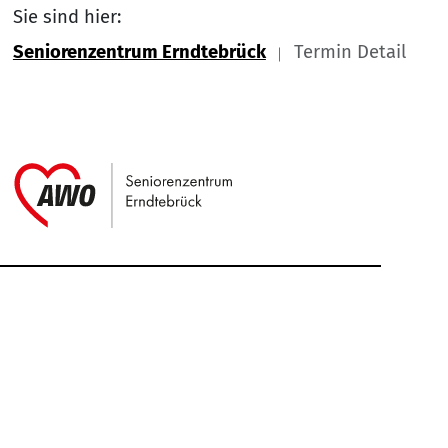
Sie sind hier:
Seniorenzentrum Erndtebrück
Termin Detail
Link zu Home
Service Informationen
Kontakt
Impressum
Nach
Datenschutz
Cookie-Einstellung