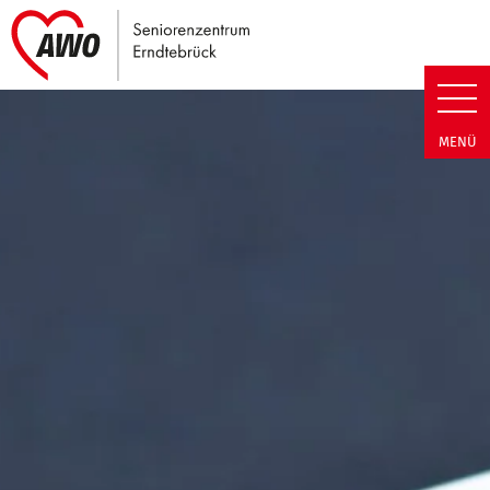
Link zu Home
Seniorenzentrum Erndtebrück |
MENÜ