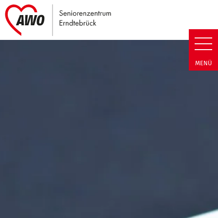
Link zu Home
Seniorenzentrum Erndtebrück |
MENÜ