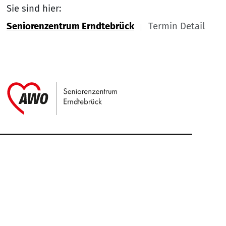
Sie sind hier:
Seniorenzentrum Erndtebrück
Termin Detail
Link zu Home
Service Informationen
Kontakt
Impressum
Nach
Datenschutz
Cookie-Einstellung