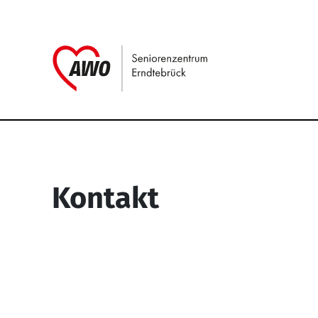
Link zu Home
Service Informati
Kontakt
Seniorenzentrum Erndtebrück
Struthstr. 4
57339 Erndtebrück