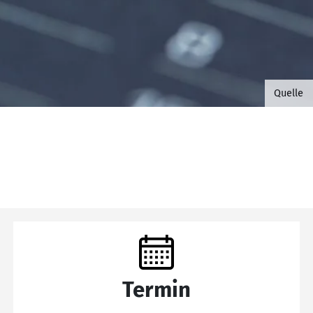
©B.G. 
Quelle
Termin