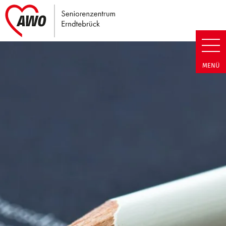
Link zu Home
Seniorenzentrum Erndtebrück |
MENÜ