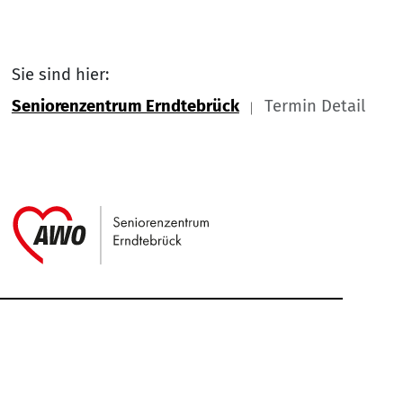
Sie sind hier:
Seniorenzentrum Erndtebrück
Termin Detail
Link zu Home
Service Informationen
Kontakt
Impressum
Nach