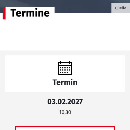
©B.G. P
Quelle
Termine
Termin
03.02.2027
10.30