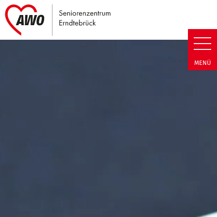
Link zu Home
Seniorenzentrum Erndtebrück |
MENÜ