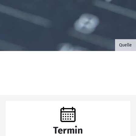
©B.G. 
Quelle
Termin