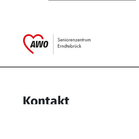
Link zu Home
Service Informati
Kontakt
Seniorenzentrum Erndtebrück
Struthstr. 4
57339 Erndtebrück