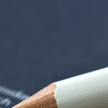
rndtebrück | Termi