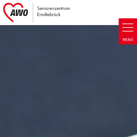
Link zu Home
Seniorenzentrum Erndtebrück |
MENÜ