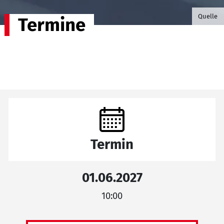
©B.G. P
Quelle
Termine
Termin
01.06.2027
10:00