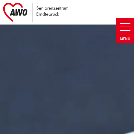
Link zu Home
Seniorenzentrum Erndtebrück |
MENÜ