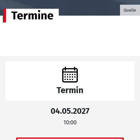
©B.G. P
Quelle
Termine
Termin
04.05.2027
10:00