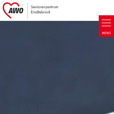
Link zu Home
Seniorenzentrum Erndtebrück |
MENÜ