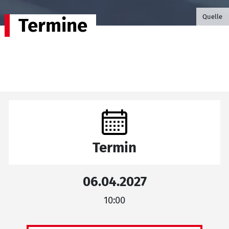
©B.G. P
Quelle
Termine
Termin
06.04.2027
10:00