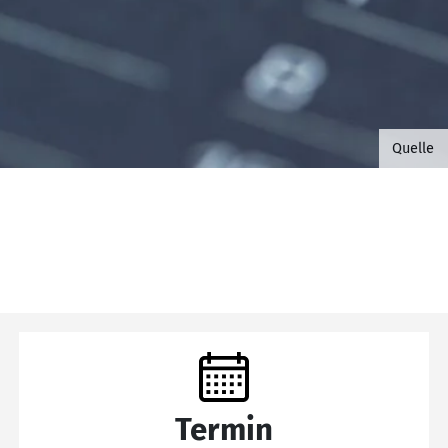
©B.G. 
Quelle
Termin