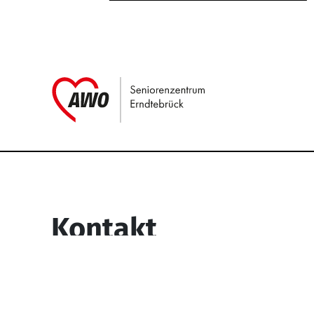
Link zu Home
Service Informati
Kontakt
Seniorenzentrum Erndtebrück
Struthstr. 4
57339 Erndtebrück