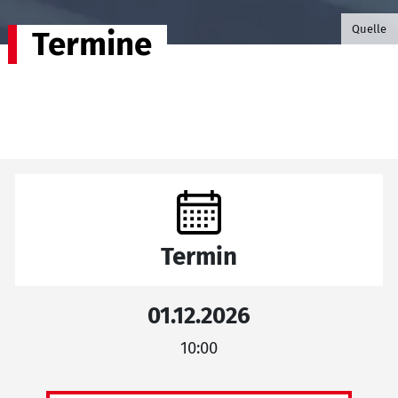
©B.G. P
Quelle
Termine
Termin
01.12.2026
10:00