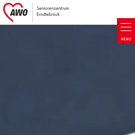
Link zu Home
Seniorenzentrum Erndtebrück |
MENÜ