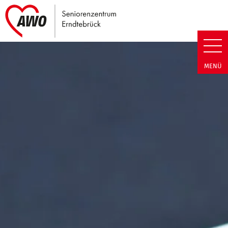
Link zu Home
Seniorenzentrum Erndtebrück |
MENÜ