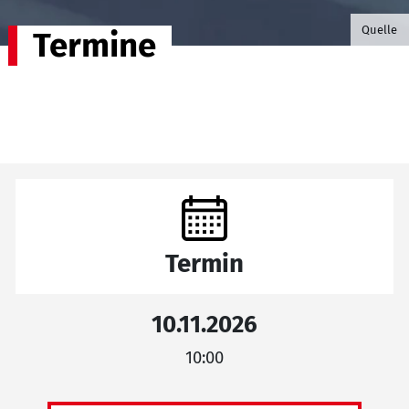
©B.G. P
Quelle
Termine
Termin
10.11.2026
10:00