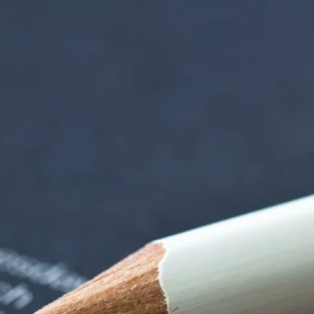
rndtebrück | Termi