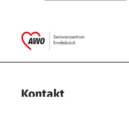
Link zu Home
Service Informati
Kontakt
Seniorenzentrum Erndtebrück
Struthstr. 4
57339 Erndtebrück