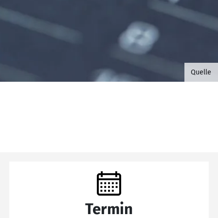
©B.G. 
Quelle
Termin