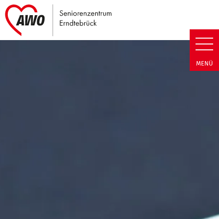
Link zu Home
Seniorenzentrum Erndtebrück |
MENÜ