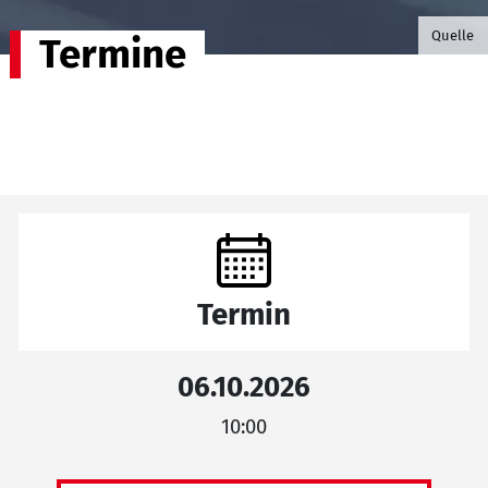
©B.G. P
Quelle
Termine
Termin
06.10.2026
10:00