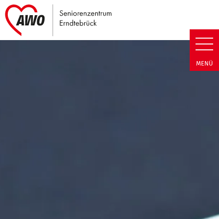
Link zu Home
Seniorenzentrum Erndtebrück |
MENÜ