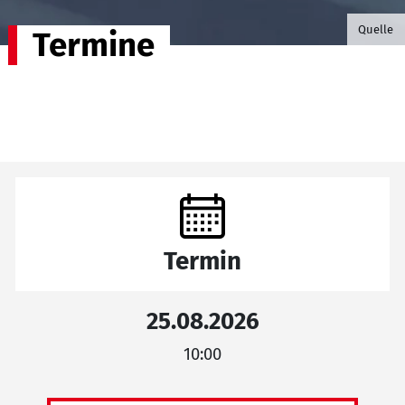
©B.G. P
Quelle
Termine
Termin
25.08.2026
10:00