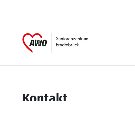
Link zu Home
Service Informati
Kontakt
Seniorenzentrum Erndtebrück
Struthstr. 4
57339 Erndtebrück