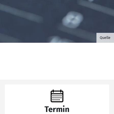
©B.G. 
Quelle
Termin