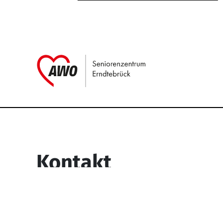
Link zu Home
Service Informati
Kontakt
Seniorenzentrum Erndtebrück
Struthstr. 4
57339 Erndtebrück