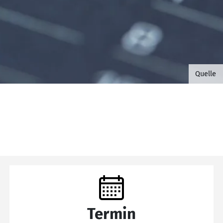
©B.G. 
Quelle
Termin