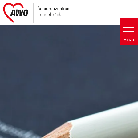
Link zu Home
Seniorenzentrum Erndtebrück |
MENÜ