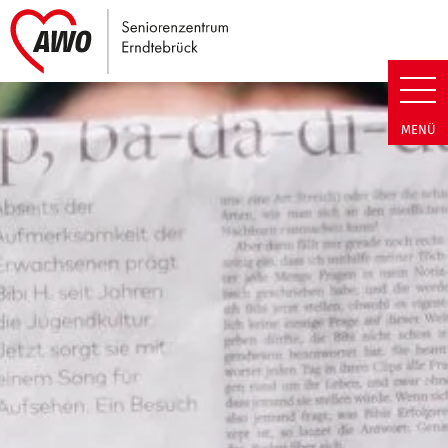
Link zu Home
Seniorenzentrum Erndtebrück |
MENÜ